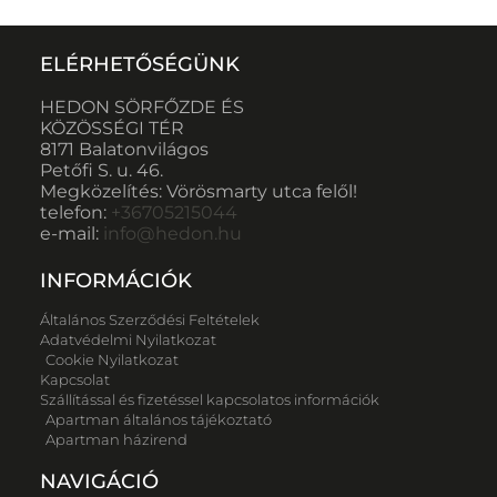
ELÉRHETŐSÉGÜNK
HEDON SÖRFŐZDE ÉS
KÖZÖSSÉGI TÉR
8171 Balatonvilágos
Petőfi S. u. 46.
Megközelítés: Vörösmarty utca felől!
telefon:
+36705215044
e-mail:
info@hedon.hu
INFORMÁCIÓK
Általános Szerződési Feltételek
Adatvédelmi Nyilatkozat
Cookie Nyilatkozat
Kapcsolat
Szállítással és fizetéssel kapcsolatos információk
Apartman általános tájékoztató
Apartman házirend
NAVIGÁCIÓ