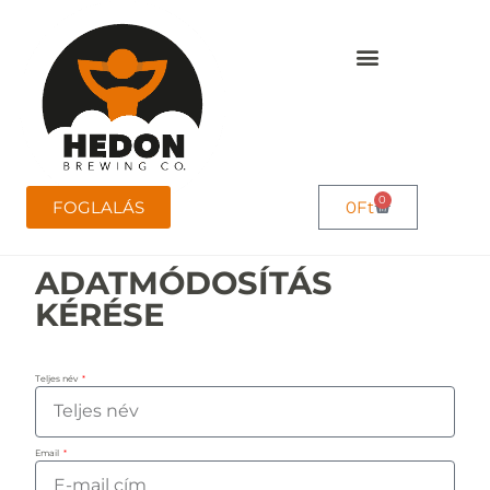
0
FOGLALÁS
0
Ft
ADATMÓDOSÍTÁS
KÉRÉSE
Teljes név
Email