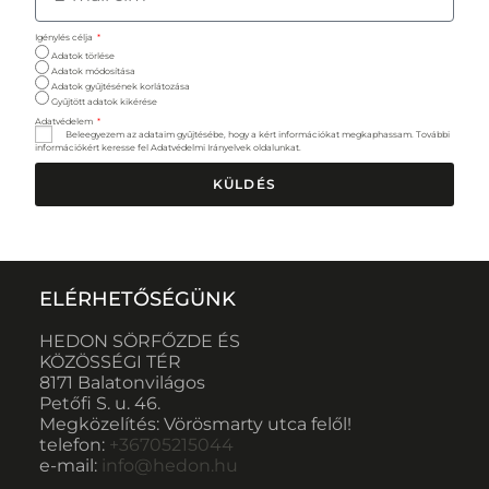
Igénylés célja
Adatok törlése
Adatok módosítása
Adatok gyűjtésének korlátozása
Gyűjtött adatok kikérése
Adatvédelem
Beleegyezem az adataim gyűjtésébe, hogy a kért információkat megkaphassam. További
információkért keresse fel Adatvédelmi Irányelvek oldalunkat.
KÜLDÉS
ELÉRHETŐSÉGÜNK
HEDON SÖRFŐZDE ÉS
KÖZÖSSÉGI TÉR
8171 Balatonvilágos
Petőfi S. u. 46.
Megközelítés: Vörösmarty utca felől!
telefon:
+36705215044
e-mail:
info@hedon.hu