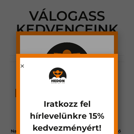
VÁLOGASS
KEDVENCEINK
KÖZÜL
OUT OF STOCK
AKCIÓ!
AKCIÓ!
Iratkozz fel
ELMÚLTÁL MÁR 18 ÉVES?
hírlevelünkre 15%
kedvezményért!
Narancs-Gyömbér üdítő
Málna-Szamóca üditő