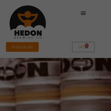
0
FOGLALÁS
0
Ft