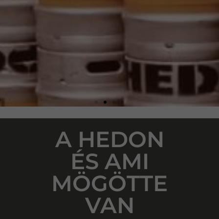
VALÓDI KRAFT
A HEDON
ÉS AMI
SÖRÖK
MÖGÖTTE
VAN
ÉLMÉNNYEL