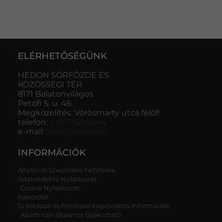
ELÉRHETŐSÉGÜNK
HEDON SÖRFŐZDE ÉS
KÖZÖSSÉGI TÉR
8171 Balatonvilágos
Petőfi S. u. 46.
Megközelítés: Vörösmarty utca felől!
telefon:
+36705215044
e-mail:
info@hedon.hu
INFORMÁCIÓK
Általános Szerződési Feltételek
Adatvédelmi Nyilatkozat
Cookie Nyilatkozat
Kapcsolat
Szállítással és fizetéssel kapcsolatos információk
Apartman általános tájékoztató