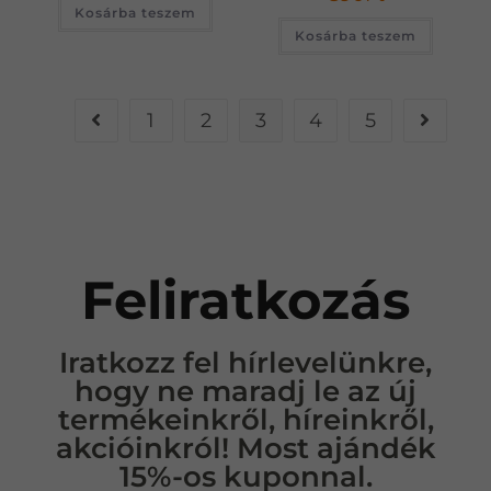
Kosárba teszem
Kosárba teszem
1
2
3
4
5
Feliratkozás
Iratkozz fel hírlevelünkre,
hogy ne maradj le az új
termékeinkről, híreinkről,
akcióinkról!
Most ajándék
15%-os kuponnal.