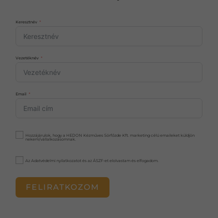
Keresztnév
Vezetéknév
Email
Hozzájárulok, hogy a HEDON Kézműves Sörfőzde Kft. marketing célú emaileket küldjön
nekem/vállalkozásomnak.
Az
Adatvédelmi nyilatkozatot
és az
ÁSZF-
et elolvastam és elfogadom.
FELIRATKOZOM