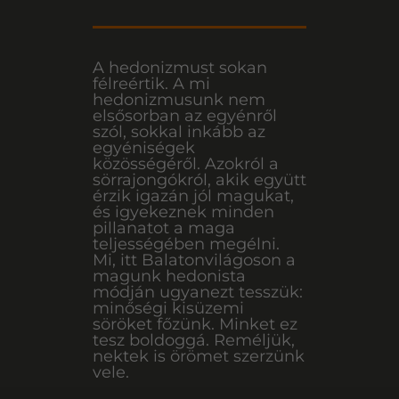
TÖLTVE
A hedonizmust sokan
félreértik. A mi
hedonizmusunk nem
elsősorban az egyénről
Rendeld meg kedvencedet, vagy nézz szét válogatásaink közöt!
szól, sokkal inkább az
egyéniségek
közösségéről. Azokról a
sörrajongókról, akik együtt
Tovább a termékekre
érzik igazán jól magukat,
és igyekeznek minden
pillanatot a maga
teljességében megélni.
Mi, itt Balatonvilágoson a
magunk hedonista
módján ugyanezt tesszük:
minőségi kisüzemi
söröket főzünk. Minket ez
tesz boldoggá. Reméljük,
nektek is örömet szerzünk
vele.