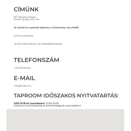
CÍMÜNK
8171 Balatonvilágos
Petőfi Sándor utca 46.
(A söröző és a parkoló bejárata a Vörösmarty utca felől!)
GPS koordináták:
46.95470653118493, 18.150969885946605
TELEFONSZÁM
+36705215044
E-MAIL
info@hedon.hu
TAPROOM IDŐSZAKOS NYITVATARTÁS:
2025.10.18-án (szombaton):
15:00-20:00
Szezonon kívül érdeklődj az elérhetőségeink valamelyikén!