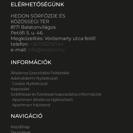
ELÉRHETŐSÉGÜNK
HEDON SÖRFŐZDE ÉS
KÖZÖSSÉGI TÉR
8171 Balatonvilágos
Petőfi S. u. 46.
Megközelítés: Vörösmarty utca felől!
telefon:
+36705215044
e-mail:
info@hedon.hu
INFORMÁCIÓK
Általános Szerződési Feltételek
Adatvédelmi Nyilatkozat
Cookie Nyilatkozat
Kapcsolat
Szállítással és fizetéssel kapcsolatos információk
Apartman általános tájékoztató
Apartman házirend
NAVIGÁCIÓ
Kezdőlap
Termékek