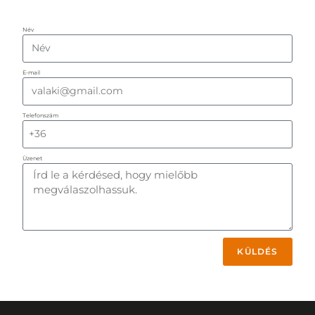
Név
E-mail
Telefonszám
Üzenet
KÜLDÉS