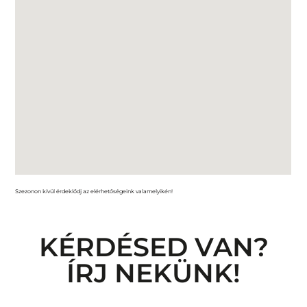
Szezonon kívül érdeklődj az elérhetőségeink valamelyikén!
KÉRDÉSED VAN?
ÍRJ NEKÜNK!