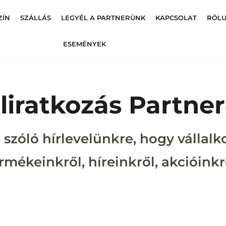
ZÍN
SZÁLLÁS
LEGYÉL A PARTNERÜNK
KAPCSOLAT
RÓL
ESEMÉNYEK
liratkozás Partne
 szóló hírlevelünkre, hogy vállal
rmékeinkről, híreinkről, akcióinkr