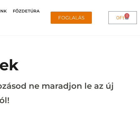
UNK
FŐZDETÚRA
0
FOGLALÁS
0
Ft
rek
kozásod ne maradjon le az új
ól!