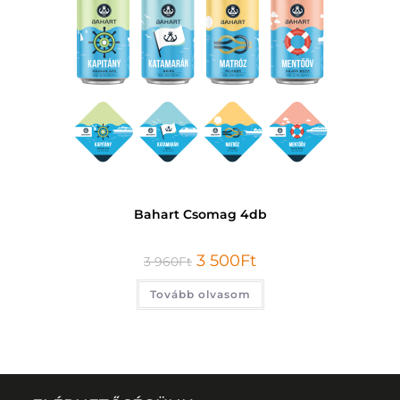
Bahart Csomag 4db
3 500
Ft
3 960
Ft
Tovább olvasom