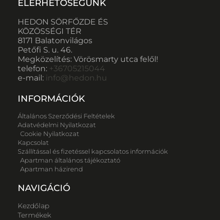
ELÉRHETŐSÉGÜNK
HEDON SÖRFŐZDE ÉS
KÖZÖSSÉGI TÉR
8171 Balatonvilágos
Petőfi S. u. 46.
Megközelítés: Vörösmarty utca felől!
telefon:
+36705215044
e-mail:
info@hedon.hu
INFORMÁCIÓK
Általános Szerződési Feltételek
Adatvédelmi Nyilatkozat
Cookie Nyilatkozat
Kapcsolat
Szállítással és fizetéssel kapcsolatos információk
Apartman általános tájékoztató
Apartman házirend
NAVIGÁCIÓ
Kezdőlap
Termékek