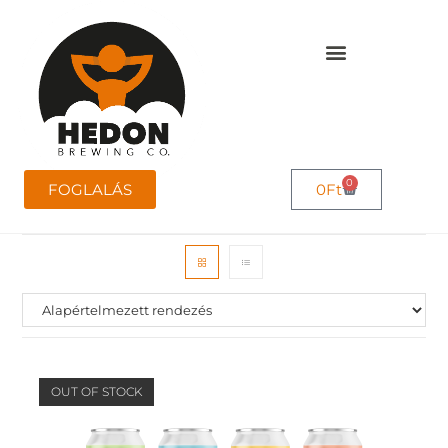
0
FOGLALÁS
0
Ft
OUT OF STOCK