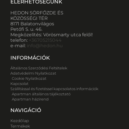
ELÉRHETŐSÉGÜNK
HEDON SÖRFŐZDE ÉS
KÖZÖSSÉGI TÉR
8171 Balatonvilágos
Petőfi S. u. 46.
Megközelítés: Vörösmarty utca felől!
telefon:
+36705215044
e-mail:
info@hedon.hu
INFORMÁCIÓK
Általános Szerződési Feltételek
Adatvédelmi Nyilatkozat
Cookie Nyilatkozat
Kapcsolat
Szállítással és fizetéssel kapcsolatos információk
Apartman általános tájékoztató
Apartman házirend
NAVIGÁCIÓ
Kezdőlap
Termékek