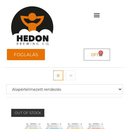
0
FOGLALÁS
0
Ft
OUT OF STOCK