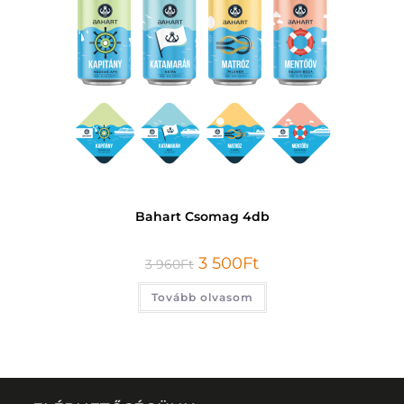
Bahart Csomag 4db
3 500
Ft
3 960
Ft
Tovább olvasom