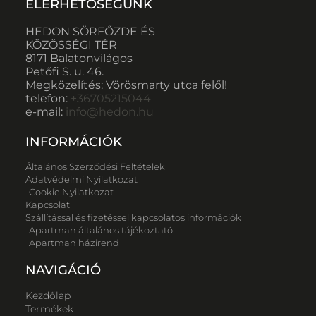
ELÉRHETŐSÉGÜNK
HEDON SÖRFŐZDE ÉS
KÖZÖSSÉGI TÉR
8171 Balatonvilágos
Petőfi S. u. 46.
Megközelítés: Vörösmarty utca felől!
telefon:
+36705215044
e-mail:
info@hedon.hu
INFORMÁCIÓK
Általános Szerződési Feltételek
Adatvédelmi Nyilatkozat
Cookie Nyilatkozat
Kapcsolat
Szállítással és fizetéssel kapcsolatos információk
Apartman általános tájékoztató
Apartman házirend
NAVIGÁCIÓ
Kezdőlap
Termékek