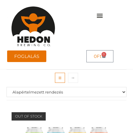
0
FOGLALÁS
0
Ft
OUT OF STOCK