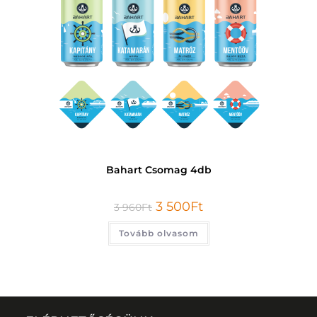
Bahart Csomag 4db
3 500
Ft
3 960
Ft
Tovább olvasom