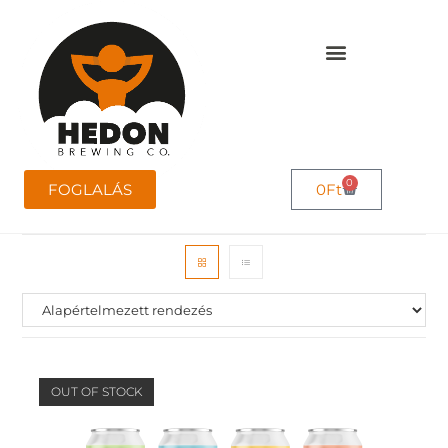
0
FOGLALÁS
0
Ft
OUT OF STOCK