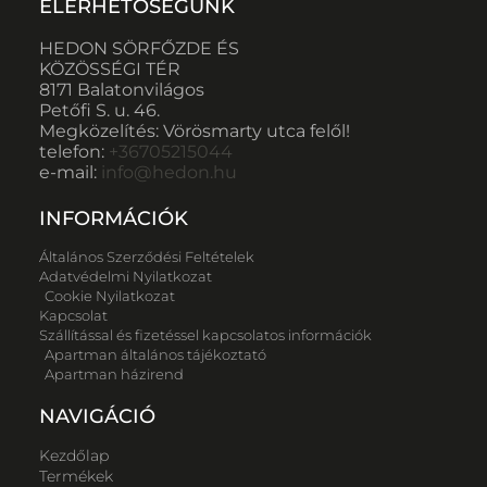
ELÉRHETŐSÉGÜNK
HEDON SÖRFŐZDE ÉS
KÖZÖSSÉGI TÉR
8171 Balatonvilágos
Petőfi S. u. 46.
Megközelítés: Vörösmarty utca felől!
telefon:
+36705215044
e-mail:
info@hedon.hu
INFORMÁCIÓK
Általános Szerződési Feltételek
Adatvédelmi Nyilatkozat
Cookie Nyilatkozat
Kapcsolat
Szállítással és fizetéssel kapcsolatos információk
Apartman általános tájékoztató
Apartman házirend
NAVIGÁCIÓ
Kezdőlap
Termékek