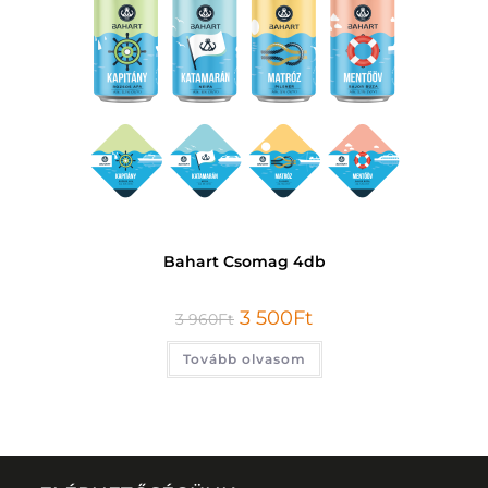
Bahart Csomag 4db
3 500
Ft
3 960
Ft
Tovább olvasom