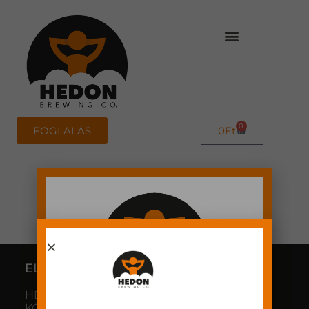
0
FOGLALÁS
0
Ft
ELÉRHETŐSÉGÜNK
HEDON SÖRFŐZDE ÉS
KÖZÖSSÉGI TÉR