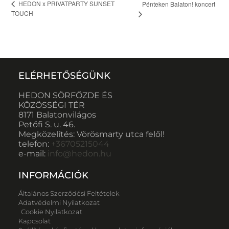
HEDON x PRIVATPARTY SUNSET
Pénteken Balaton! koncert
TOUCH
ELÉRHETŐSÉGÜNK
HEDON SÖRFŐZDE ÉS
KÖZÖSSÉGI TÉR
8171 Balatonvilágos
Petőfi S. u. 46.
Megközelítés: Vörösmarty utca felől!
telefon:
+36705215044
e-mail:
info@hedon.hu
INFORMÁCIÓK
Általános Szerződési Feltételek
Adatvédelmi Nyilatkozat
Cookie Nyilatkozat
Kapcsolat