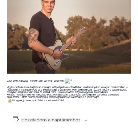
Gitár, ének, hangulat – minden, ami egy nyári estén kell!
Vigyinszki Máté évek óta járja az országot, fellépett patinás szállodákban, rendezvényeken, és olyan zenekarokban is
megfordult, mint a Nagy Feró és a Beatrice vagy a Stula Rock. Most pedig egyedül hozza el nekünk a saját műsorát,
amelyben a legismertebb hazai és külföldi dalok, retro és modern slágerek egyaránt felcsendülnek.
Készülj, mert akár tábortűzi hangulatú akusztikus gitározásra, akár igazi bulihangulatot adó zenés aláfestésre
számíthatsz – Máté minden alkalommal profi megszólalással varázsolja el a közönséget.
Hideg sör, jó zene, nyár, Balaton – kell ennél több?
Hozzáadom a naptáramhoz