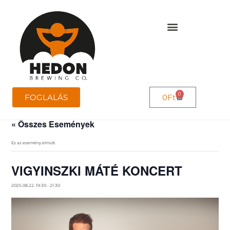
0
FOGLALÁS
0
Ft
« Összes Események
Ez az esemény elmúlt.
VIGYINSZKI MÁTÉ KONCERT
2025.08.22. 19:30
-
21:30