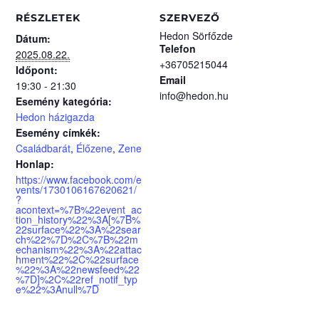
RÉSZLETEK
SZERVEZŐ
Hedon Sörfőzde
Dátum:
Telefon
2025.08.22.
+36705215044
Időpont:
Email
19:30 - 21:30
info@hedon.hu
Esemény kategória:
Hedon házigazda
Esemény címkék:
Családbarát
,
Élőzene
,
Zene
Honlap:
https://www.facebook.com/e
vents/1730106167620621/
?
acontext=%7B%22event_ac
tion_history%22%3A[%7B%
22surface%22%3A%22sear
ch%22%7D%2C%7B%22m
echanism%22%3A%22attac
hment%22%2C%22surface
%22%3A%22newsfeed%22
%7D]%2C%22ref_notif_typ
e%22%3Anull%7D